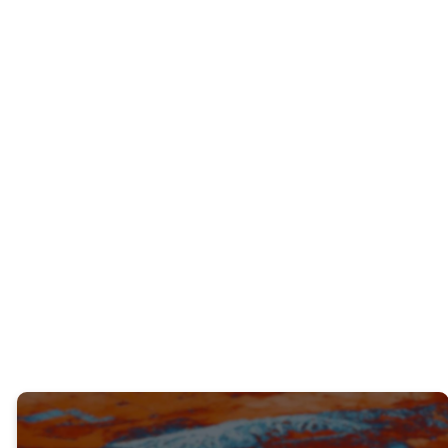
PREGUNTA INTERACTIVA
¿Has visto alguna vez cómo el rechazo del
Evangelio por parte de alguien afectó a
quienes lo rodeaban? ¿Qué sucedió?