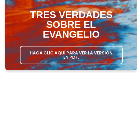
TRES VERDADES
SOBRE EL
EVANGELIO
HAGA CLIC AQUÍ PARA VER LA VERSIÓN
EN PDF.
EL PASAJE DE HOY:
ORACIÓN DE APERTURA
– Pida a una
persona que abra la reunión con una
oración.