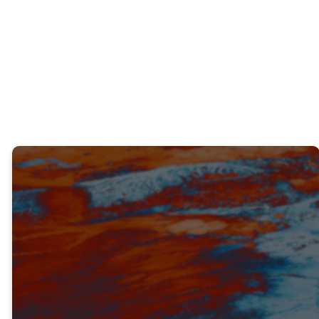
¿Qué aprendiste de lo que acabamos de
leer?
VERDAD #1
¡LA PREDICACIÓN AUDAZ DEL
EVANGELIO CONDUCE A LA
SALVACIÓN! (V. 1)