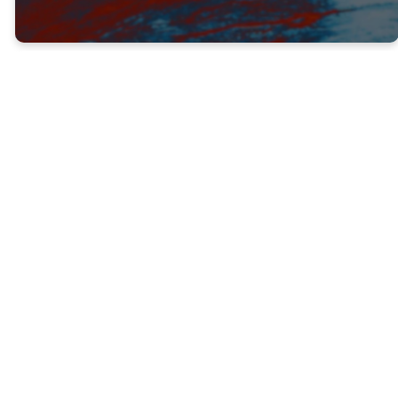
Pablo y Bernabé predicaron con poder y
valentía, y un “gran número” de personas
fueron salvadas.
A pesar de que habían experimentado
rechazo en el pasado (Hechos 13:45-52) y
estaban encontrando oposición
nuevamente, continuaron predicando con
valentía.
2 Timoteo 1:7 (NTV) - Pues Dios no nos ha dado un