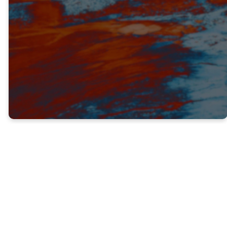
VERDAD #3
MILAGROS, SEÑALES Y
PRODIGIOS CONFIRMARON EL
EVANGELIO (V. 3)
Dios demostró que el mensaje del
Evangelio era verdadero al darle a Pablo y
Bernabé el poder de hacer señales y
prodigios milagrosos.