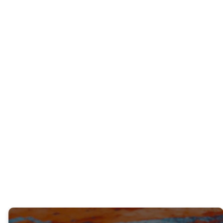
PREGUNTA INTERACTIVA
Comparte una ocasión en la que tuviste
que salir de tu zona de confort para
hablar de Jesús.