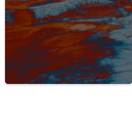
VERDAD #2
Traer a otros a Jesús es una
de las cosas más
satisfactorias que podemos
hacer en la vida (v. 22-23)
Como creyentes, ¡hemos visto el poder de
Dios obrando en nuestras vidas cuando
nacimos de nuevo y fuimos salvos!