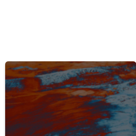
¿Por qué crees que es tan gratificante
guiar a alguien hacia Jesús?
VERDAD #3
Vivir con el ejemplo acercará
más personas a Jesús (v.24)