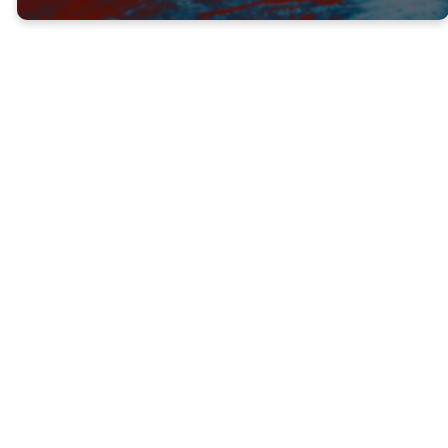
Bernabé era un líder en la iglesia que era
conocido por ser un buen hombre, un
animador, estar lleno del Espíritu y tener
una gran fe.
¡Gracias a su ejemplo y liderazgo, pudo
guiar a aún más personas a Jesús!
Hablarle a otros acerca de Jesús no es suficiente
si vivimos estilos de vida mundanos.
Mateo 5:16 NTV - De la misma manera, dejen