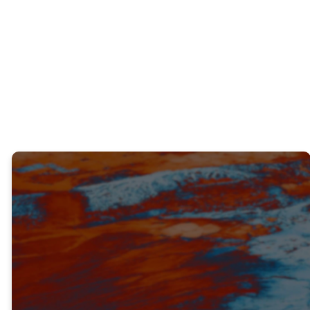
¿Qué aprendiste de lo que acabamos de
leer?
VERDAD #1
Las pruebas nos hacen salir
de nuestra zona de
comodidad. (v.19-21)