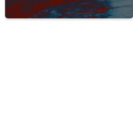
Los creyentes enfrentaban una fuerte
persecución por ser seguidores de
Jesucristo.
Se vieron obligados a huir a otras ciudades
cercanas, fuera de su zona de confort.
Cuando llegaron a estas otras ciudades,
comenzaron a predicar acerca de Jesús, y