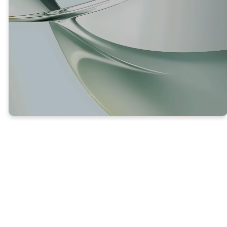
JESÚS TIENE MISERICORDIA
DE NOSOTROS, INCLUSO EN
NUESTROS MOMENTOS MÁS
DIFÍCILES (V. 32-38)
Mientras Jesús estaba colgado en la cruz,
fue objeto de burlas, rechazo, golpes y
humillaciones por parte de la gente que lo
rodeaba.