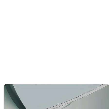
PREGUNTA INICIAL
¿Qué has aprendido de lo que acabamos
de leer?
VERDAD #1