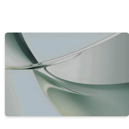
VERDAD #2
CADA PERSONA DEBE ELEGIR
CÓMO RESPONDERÁ A JESÚS
(V. 39-42)