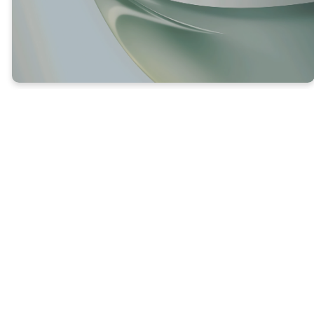
JESÚS DESTRUYÓ EL PODER
DE LA MUERTE
14 Debido a que los hijos de Dios son seres
humanos—hechos de carne y sangre—el Hijo
también se hizo de carne y sangre. Pues solo
como ser humano podía morir y solo mediante
la muerte podía quebrantar el poder del diablo,
quien tenía el poder sobre la muerte. 15
Únicamente de esa manera el Hijo podía
libertar a todos los que vivían esclavizados por
temor a la muerte.