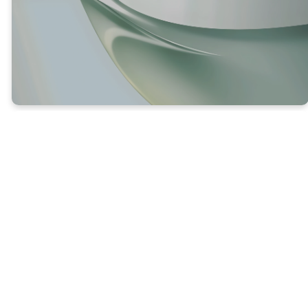
JESÚS ES NUESTRO SUMO
SACERDOTE
MISERICORDIOSO Y FIEL
17
Por lo tanto, era necesario que en todo
sentido él se hiciera semejante a nosotros, sus
hermanos, para que fuera nuestro Sumo
Sacerdote fiel y misericordioso, delante de
Dios. Entonces podría ofrecer un sacrificio que
quitaría los pecados del pueblo.
En el Antiguo Testamento, el sumo