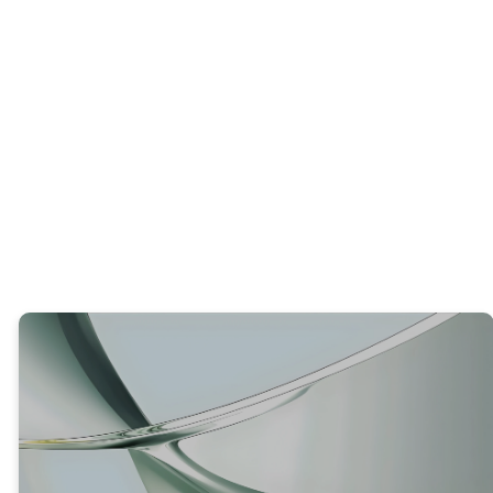
PREGUNTA INICIAL
¿Qué has aprendido de lo que acabamos
de leer?
VERDAD #1