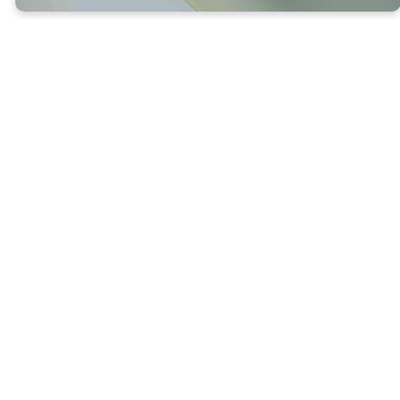
18
Debido a que él mismo ha pasado por
sufrimientos y pruebas, puede ayudarnos
cuando pasamos por pruebas.
Jesús se hizo “como nosotros en todo”.
Esto significa que experimentó la debilidad
humana, el sufrimiento, la tentación, el
rechazo, el dolor y la tristeza.
Jesús entiende:
lo que se siente al estar cansado