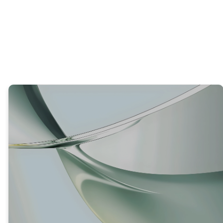
el saber que Jesús venció a la muerte?
VERDAD #2
JESÚS COMPRENDE
PLENAMENTE NUESTRAS
LUCHAS