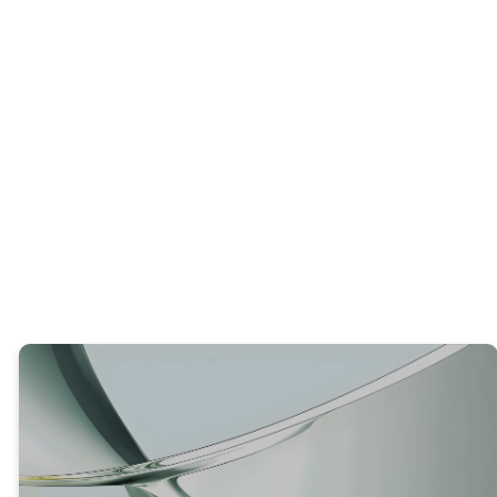
PREGUNTA INTERACTIVA
¿Por qué resulta alentador saber que
Jesús comprende personalmente nuestro
dolor y nuestras luchas?
VERDAD #3