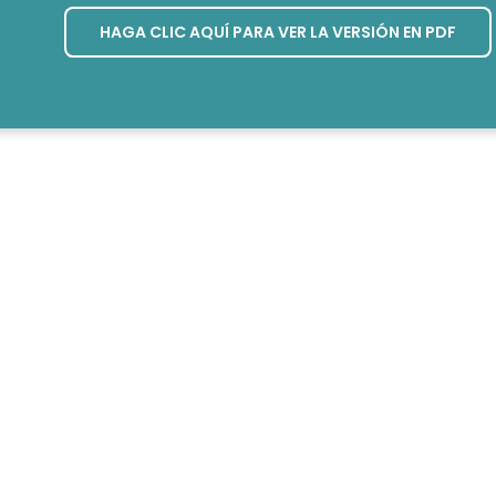
HAGA CLIC AQUÍ PARA VER LA VERSIÓN EN PDF
MISIÓN SE ENCUENTRA EN 
n y hagan discípulos de todas las naciones, bautizándolos
a obedecer todos los mandatos que les he dado. Y tenga
 «Vayan por todo el mundo y prediquen la Buena Noticia a 