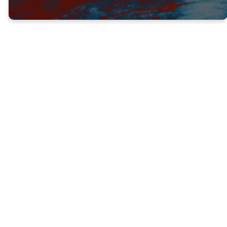
Génesis 37:9 (NTV) — 7 Resulta que estábamos en
el campo atando gavillas de grano. De repente, mi
gavilla se levantó, y las gavillas de ustedes se
juntaron alrededor de la mía, ¡y se inclinaron ante
ella!
El cumplimiento de ambos sueños de José
requeriría en última instancia una gran
cantidad de humildad y paciencia, algo de
lo que parecía carecer en ese momento.
Dios nos da visión para que podamos
prepararnos, no para que podamos
jactarnos.