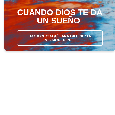
CUANDO DIOS TE DA
UN SUEÑO
HAGA CLIC AQUÍ PARA OBTENER LA
VERSIÓN EN PDF.
ORDEN DEL DIA DE LA REUNION
ORACION DE APERTURA
– Pida a una
persona que habra la reunion con una
oración.
PREGUNTAS SOBRE EL CRECIMIENTO
– Haz