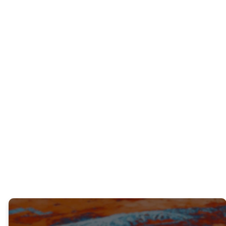
PREGUNTA INTERACTIVA
¿Tienes algún sueño que Dios te ha dado
desde hace mucho tiempo? Por favor,
compártelo.