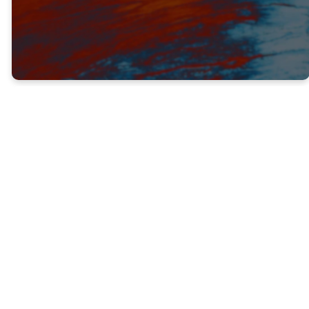
TEMPRANO
Génesis 37:2 (NTV) — ... Cuando José tenía
diecisiete años de edad...
José tenía sólo diecisiete años cuando
Dios comenzó a dar forma a su llamado.
Dios a menudo nos habla antes de que nos
sintamos “preparados”.
Un sueño dado por Dios a menudo requiere