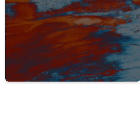
VERDAD #2
QUIEN DIOS QUIERE QUE SEAMOS
PUEDE CREAR TENSIÓN CON LAS
PERSONAS CERCANAS A
NOSOTROS
Génesis 37:8 (NTV) — 8 Sus hermanos
respondieron: —Así que crees que serás nuestro
rey, ¿no es verdad? ¿De veras piensas que reinarás
sobre nosotros?