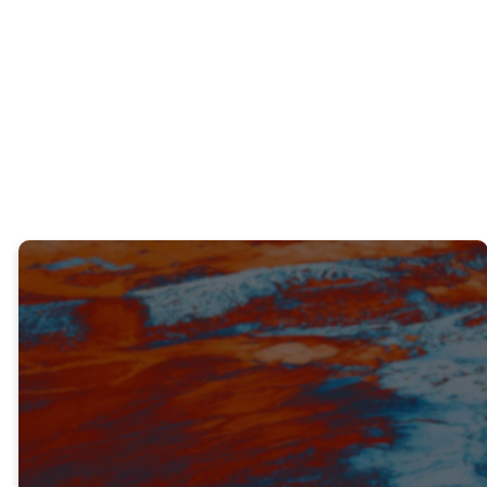
¿Alguna vez has enfrentado resistencia o
malentendidos al emprender algo que
Dios te pidió que hicieras?
VERDAD #3
DIOS REVELA SUEÑOS PARA
PREPARARNOS