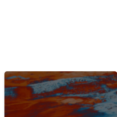
¿Alguna vez has sentido que Dios puso un
sueño, un deseo o un llamado en tu
corazón, pero que para los demás no
tenía sentido?
VERDAD #1
DIOS A MENUDO PLANTA SUEÑOS
EN NOSOTROS DESDE